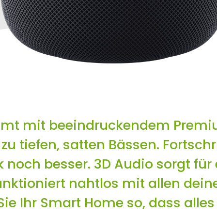
t mit beeindruckendem Premium
zu tiefen, satten Bässen. Fortsch
 noch besser. 3D Audio sorgt für
ktioniert nahtlos mit allen dein
e Ihr Smart Home so, dass alles p