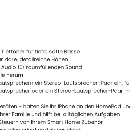
o
Tieftöner für tiefe, satte Bässe
 klare, detailreiche Höhen
l Audio für raumfüllenden Sound
Sie herum
autsprechern ein Stereo-Lautsprecher-Paar ein, f
utsprecher oder ein Stereo-Lautsprecher-Paar mit
Geräten – halten Sie Ihr iPhone an den HomePod un
t Ihrer Familie und hilft bei alltäglichen Aufgaben
Steuern von Ihrem Smart Home Zubehör
s alles privat und sicher bleibt