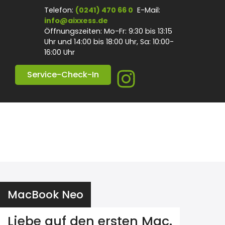
Inhalt
Telefon:
(0241) 470 66 0
E-Mail:
springen
info@aixxess.de
Öffnungszeiten: Mo-Fr: 9:30 bis 13:15
Uhr und 14:00 bis 18:00 Uhr, Sa: 10:00-
16:00 Uhr
Service-Check-In
MacBook Neo
Liebe auf den ersten Mac.